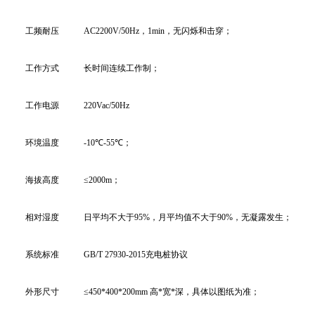
工频耐压
AC2200V/50Hz，1min，无闪烁和击穿；
工作方式
长时间连续工作制；
工作电源
220Vac/50Hz
环境温度
-10℃-
55℃；
海拔高度
≤2000m；
相对湿度
日平均不大于95%，月平均值不大于90%，无凝露发生；
系统标准
GB/T 27930-201
5
充电桩协议
外形尺寸
≤450*400*200mm 高*宽*深，具体以图纸为准；