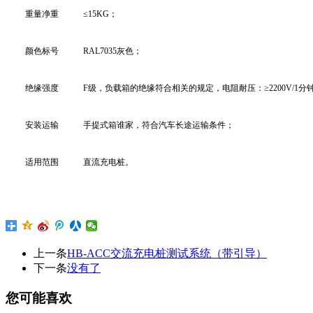
重量净重
≤15KG；
颜色标号
RAL7035灰色；
绝缘强度
F级，负载箱的绝缘符合相关的规定，电阻耐压：≥2200V/1分
安装运输
手提式箱谁家，符合汽车长途运输条件；
适用范围
直流充电桩。
上一条
HB-ACC交流充电桩测试系统（带引导）
下一条
没有了
您可能喜欢