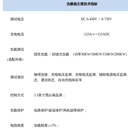
负载箱主要技术指标
测试电压
DC 0-450V / 0-750V
充电电流
-125A
〜
+125ADC
负载测试
阻性负载 / 回馈式负载 （功率50KW/100KW/150KW/200KW
（选配外接）
物理连接、充电电压监测、充电电流监测、辅助电源电压监测
测试项目
态、通信状态、自动充电响应等
控制方式
3.5英寸黑白液晶屏；
负载保护
短路保护/超温保护/风机故障保护；
电阻精度
加载精度≤±3%；