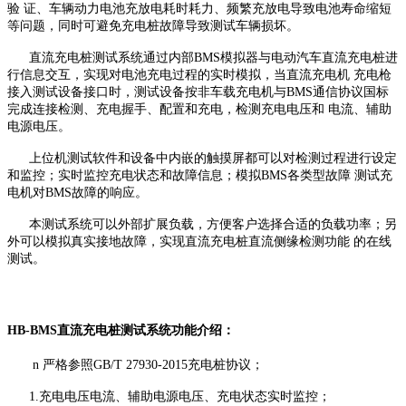
验 证、车辆动力电池充放电耗时耗力、频繁充放电导致电池寿命缩短
等问题，同时可避免充电桩故障导致测试车辆损坏。
直流充电桩测试系统通过内部
BMS
模拟器与电动汽车直流充电桩进
行信息交互，实现对电池充电过程的实时模拟，当直流充电机 充电枪
接入测试设备接口时
，
测试设备按非车载充电机与
BMS
通信协议国标
完成连接检测、充电握手、配置和充电，检测充电电压和 电流、辅助
电源电压。
上位机测试软件和设备中内嵌的触摸屏都可以对检测过程进行
设定
和监控；实时监控充电状态和故障信息；模拟
BMS
各类型故障 测试充
电机对
BMS
故障的响应。
本测试系统可以外部扩展负载，方便客户选择合适的负载功率；另
外可以模拟真实接地故障
，
实现直流充电桩直流侧缘检测功能 的在线
测试。
HB-
BMS
直流充电桩测试系统
功能介绍：
n
严格参照
GB/T 27930-201
5
充电桩协议；
1.
充电电压电流、辅助电源电压、充电状态实时监控；